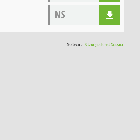
NS
(Wird in
Software:
Sitzungsdienst
Session