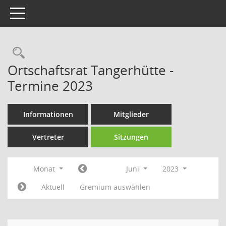
Toggle navigation
Rechercheauswahl
Ortschaftsrat Tangerhütte -
Termine 2023
Informationen
Mitglieder
Vertreter
Sitzungen
Monat
Juni
2023
Aktuell
Gremium auswählen