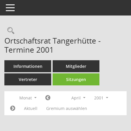
Toggle navigation
Rechercheauswahl
Ortschaftsrat Tangerhütte -
Termine 2001
Informationen
Mitglieder
Vertreter
Sitzungen
Monat
April
2001
Aktuell
Gremium auswählen