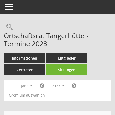
Toggle navigation
Rechercheauswahl
Ortschaftsrat Tangerhütte -
Termine 2023
Informationen
Mitglieder
Vertreter
Sitzungen
Jahr
2023
Gremium auswählen