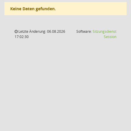
Keine Daten gefunden.
Letzte Änderung: 06.08.2026
Software:
Sitzungsdienst
(Wird in
17:02:30
Session