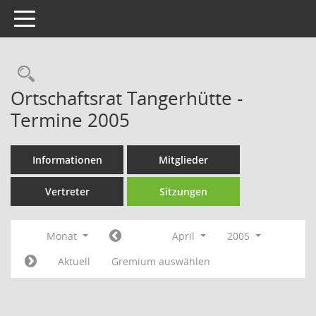
Toggle navigation
Rechercheauswahl
Ortschaftsrat Tangerhütte -
Termine 2005
Informationen
Mitglieder
Vertreter
Sitzungen
Monat
April
2005
Aktuell
Gremium auswählen