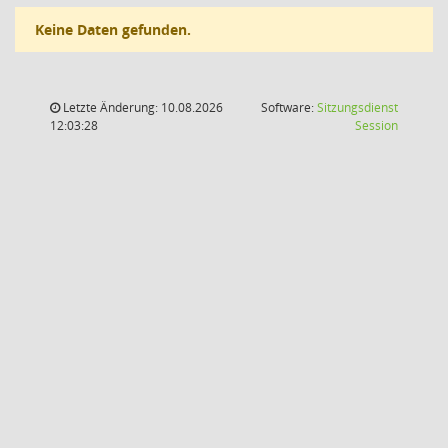
Keine Daten gefunden.
Letzte Änderung: 10.08.2026
Software:
Sitzungsdienst
(Wird in
12:03:28
Session