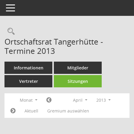
Toggle navigation
Rechercheauswahl
Ortschaftsrat Tangerhütte -
Termine 2013
Informationen
Mitglieder
Vertreter
Sitzungen
Monat
April
2013
Aktuell
Gremium auswählen