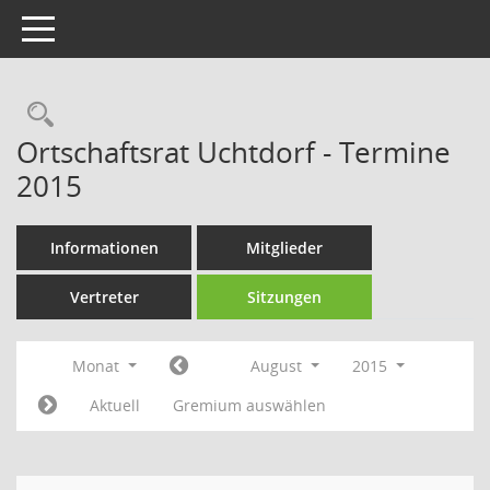
Toggle navigation
Rechercheauswahl
Ortschaftsrat Uchtdorf - Termine
2015
Informationen
Mitglieder
Vertreter
Sitzungen
Monat
August
2015
Aktuell
Gremium auswählen