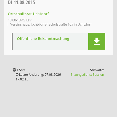
DI
11.08.2015
Ortschaftsrat Uchtdorf
19:00-19:45 Uhr
Vereinshaus, Uchtdorfer Schulstraße 10a in Uchtdorf
Öffentliche Bekanntmachung
1 Satz
Software:
(Wird in
Letzte Änderung: 07.08.2026
Sitzungsdienst
Session
17:02:15