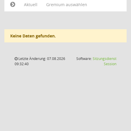
Aktuell
Gremium auswählen
Keine Daten gefunden.
Letzte Änderung: 07.08.2026
Software:
Sitzungsdienst
(Wird in
09:32:40
Session