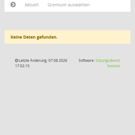
Aktuell
Gremium auswählen
Keine Daten gefunden.
Letzte Änderung: 07.08.2026
Software:
Sitzungsdienst
(Wird in
17:02:15
Session