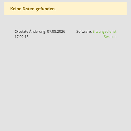
Keine Daten gefunden.
Letzte Änderung: 07.08.2026
Software:
Sitzungsdienst
(Wird in
17:02:15
Session