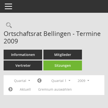
Toggle navigation
Rechercheauswahl
Ortschaftsrat Bellingen - Termine
2009
Informationen
Mitglieder
Vertreter
Sitzungen
Quartal
Quartal 1
2009
Aktuell
Gremium auswählen