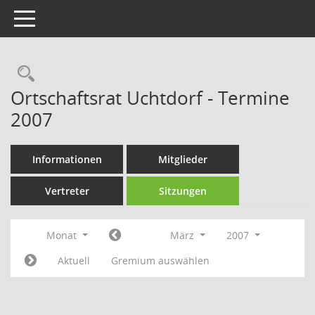
Toggle navigation
Rechercheauswahl
Ortschaftsrat Uchtdorf - Termine
2007
Informationen
Mitglieder
Vertreter
Sitzungen
Monat
März
2007
Aktuell
Gremium auswählen