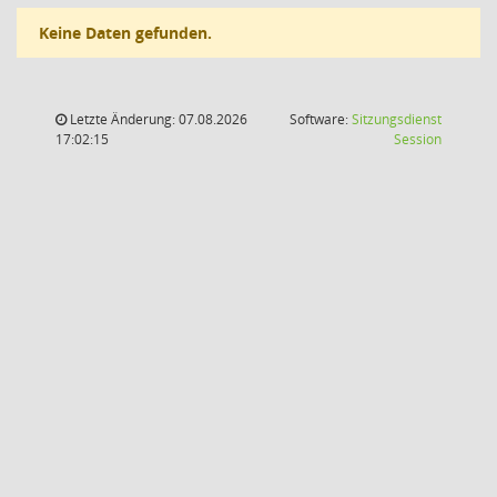
Keine Daten gefunden.
Letzte Änderung: 07.08.2026
Software:
Sitzungsdienst
(Wird in
17:02:15
Session