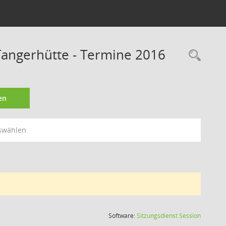
angerhütte - Termine 2016
Rec
en
swählen
(Wird in
Software:
Sitzungsdienst
Session