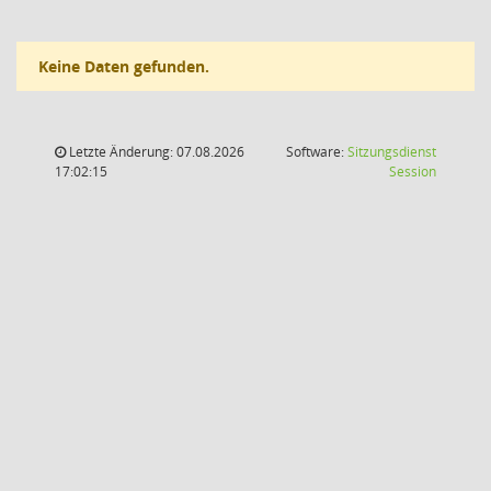
Keine Daten gefunden.
Letzte Änderung: 07.08.2026
Software:
Sitzungsdienst
(Wird in
17:02:15
Session