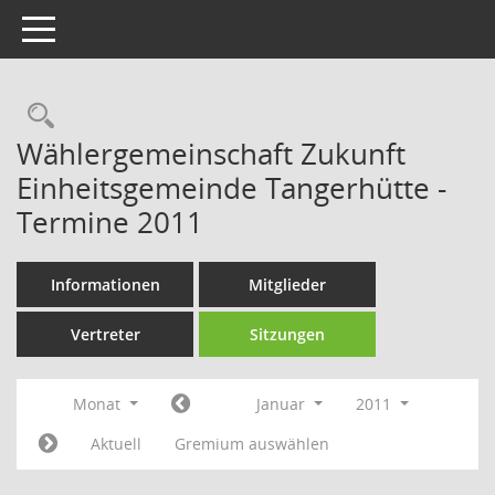
Toggle navigation
Rechercheauswahl
Wählergemeinschaft Zukunft
Einheitsgemeinde Tangerhütte -
Termine 2011
Informationen
Mitglieder
Vertreter
Sitzungen
Monat
Januar
2011
Aktuell
Gremium auswählen