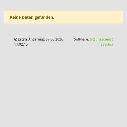
Keine Daten gefunden.
Letzte Änderung: 07.08.2026
Software:
Sitzungsdienst
(Wird in
17:02:15
Session