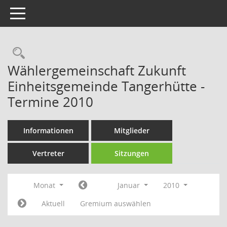
Toggle navigation
Rechercheauswahl
Wählergemeinschaft Zukunft
Einheitsgemeinde Tangerhütte -
Termine 2010
Informationen
Mitglieder
Vertreter
Sitzungen
Monat
Januar
2010
Aktuell
Gremium auswählen