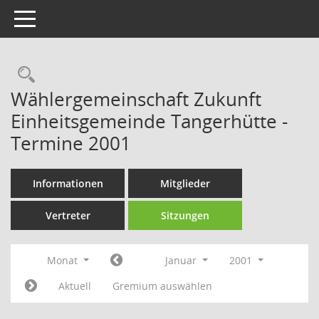
Toggle navigation
Rechercheauswahl
Wählergemeinschaft Zukunft
Einheitsgemeinde Tangerhütte -
Termine 2001
Informationen
Mitglieder
Vertreter
Sitzungen
Monat
Januar
2001
Aktuell
Gremium auswählen