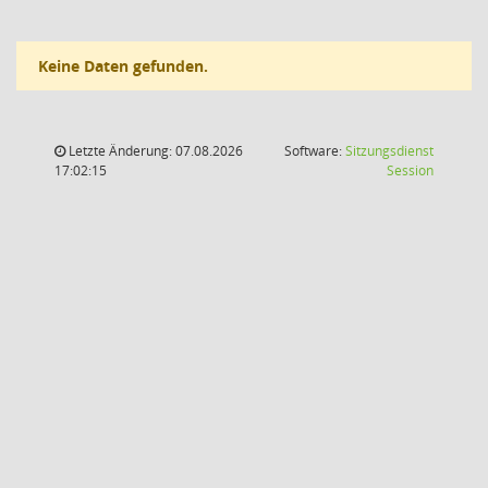
Keine Daten gefunden.
Letzte Änderung: 07.08.2026
Software:
Sitzungsdienst
(Wird in
17:02:15
Session