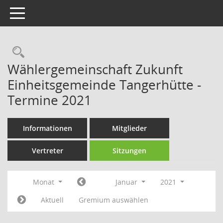
Toggle navigation
Rechercheauswahl
Wählergemeinschaft Zukunft
Einheitsgemeinde Tangerhütte -
Termine 2021
Informationen
Mitglieder
Vertreter
Sitzungen
Monat
Januar
2021
Aktuell
Gremium auswählen