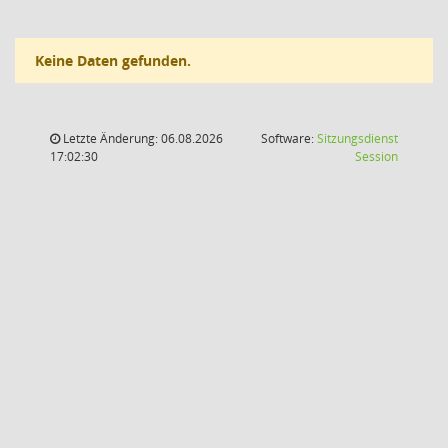
Keine Daten gefunden.
Letzte Änderung: 06.08.2026
Software:
Sitzungsdienst
(Wird in
17:02:30
Session