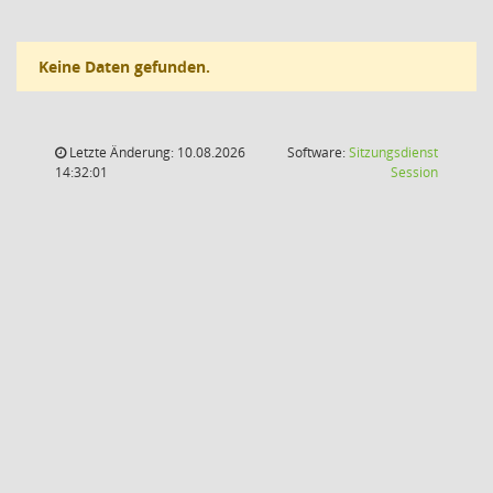
Keine Daten gefunden.
Letzte Änderung: 10.08.2026
Software:
Sitzungsdienst
(Wird in
14:32:01
Session