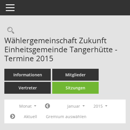
Toggle navigation
Rechercheauswahl
Wählergemeinschaft Zukunft
Einheitsgemeinde Tangerhütte -
Termine 2015
Informationen
Mitglieder
Vertreter
Sitzungen
Monat
Januar
2015
Aktuell
Gremium auswählen