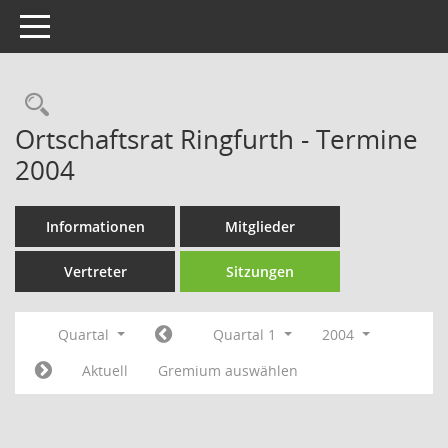
Toggle navigation
Rechercheauswahl
Ortschaftsrat Ringfurth - Termine
2004
Informationen
Mitglieder
Vertreter
Sitzungen
Quartal
Quartal 1
2004
Aktuell
Gremium auswählen