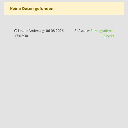
Keine Daten gefunden.
Letzte Änderung: 06.08.2026
Software:
Sitzungsdienst
(Wird in
17:02:30
Session