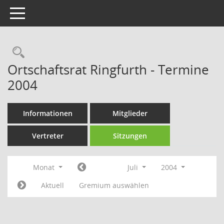
Toggle navigation
Rechercheauswahl
Ortschaftsrat Ringfurth - Termine
2004
Informationen
Mitglieder
Vertreter
Sitzungen
Monat
Juli
2004
Aktuell
Gremium auswählen