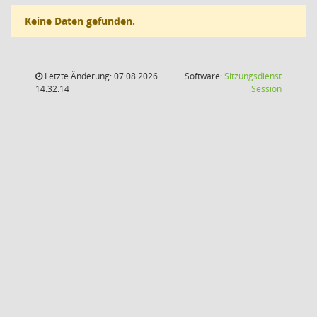
Keine Daten gefunden.
Letzte Änderung: 07.08.2026
Software:
Sitzungsdienst
(Wird in
14:32:14
Session