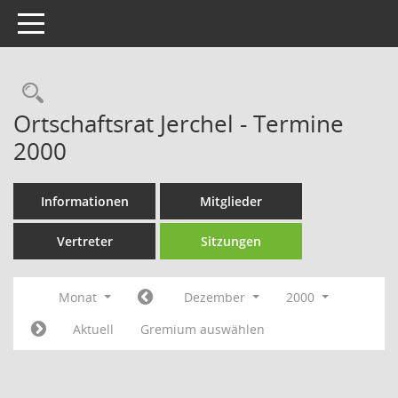
Toggle navigation
Rechercheauswahl
Ortschaftsrat Jerchel - Termine
2000
Informationen
Mitglieder
Vertreter
Sitzungen
Monat
Dezember
2000
Aktuell
Gremium auswählen