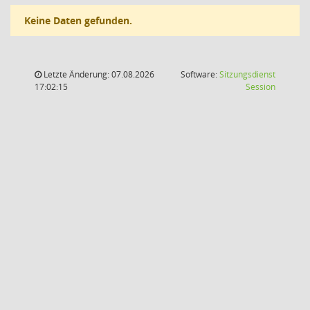
Keine Daten gefunden.
Letzte Änderung: 07.08.2026
Software:
Sitzungsdienst
(Wird in
17:02:15
Session