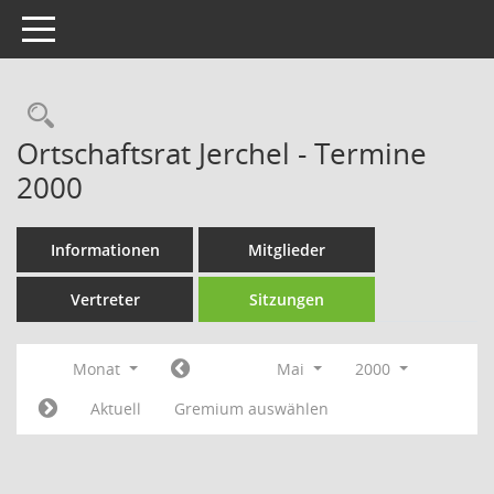
Toggle navigation
Rechercheauswahl
Ortschaftsrat Jerchel - Termine
2000
Informationen
Mitglieder
Vertreter
Sitzungen
Monat
Mai
2000
Aktuell
Gremium auswählen