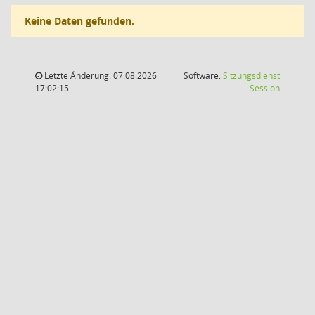
Keine Daten gefunden.
Letzte Änderung: 07.08.2026
Software:
Sitzungsdienst
(Wird in
17:02:15
Session