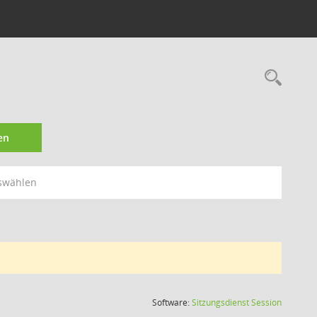
1
Rec
en
swählen
(Wird in
Software:
Sitzungsdienst
Session