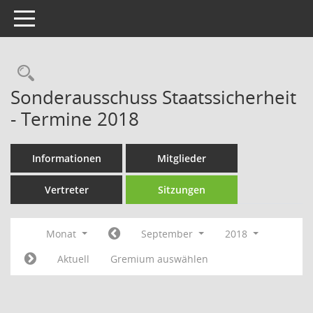
Toggle navigation
Rechercheauswahl
Sonderausschuss Staatssicherheit
- Termine 2018
Informationen
Mitglieder
Vertreter
Sitzungen
Monat
September
2018
Aktuell
Gremium auswählen