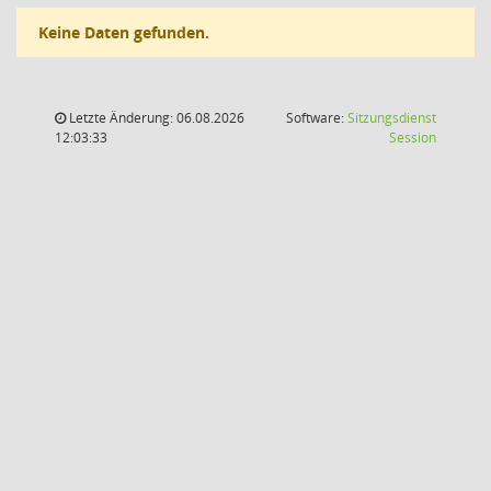
Keine Daten gefunden.
Letzte Änderung: 06.08.2026
Software:
Sitzungsdienst
(Wird in
12:03:33
Session