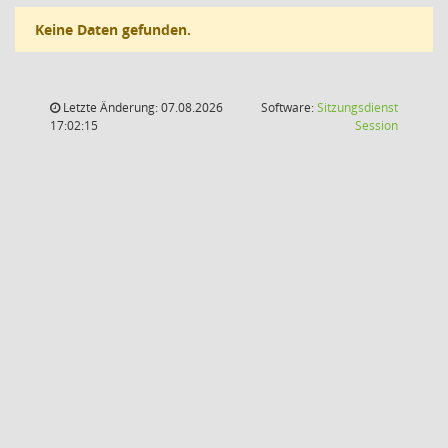
Keine Daten gefunden.
Letzte Änderung: 07.08.2026
Software:
Sitzungsdienst
(Wird in
17:02:15
Session