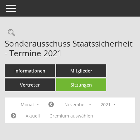
Toggle navigation
Rechercheauswahl
Sonderausschuss Staatssicherheit
- Termine 2021
Informationen
Mitglieder
Vertreter
Sitzungen
Monat
November
2021
Aktuell
Gremium auswählen