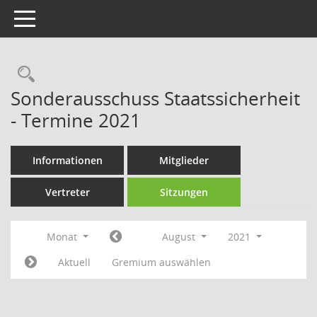
Toggle navigation
Rechercheauswahl
Sonderausschuss Staatssicherheit
- Termine 2021
Informationen
Mitglieder
Vertreter
Sitzungen
Monat
August
2021
Aktuell
Gremium auswählen