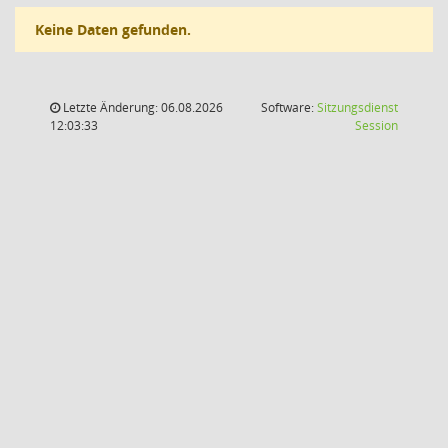
Keine Daten gefunden.
Letzte Änderung: 06.08.2026
Software:
Sitzungsdienst
(Wird in
12:03:33
Session