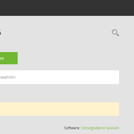
6
Rec
en
swählen
(Wird in
Software:
Sitzungsdienst
Session