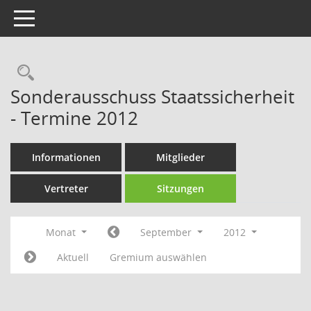
Toggle navigation
Rechercheauswahl
Sonderausschuss Staatssicherheit
- Termine 2012
Informationen
Mitglieder
Vertreter
Sitzungen
Monat
September
2012
Aktuell
Gremium auswählen