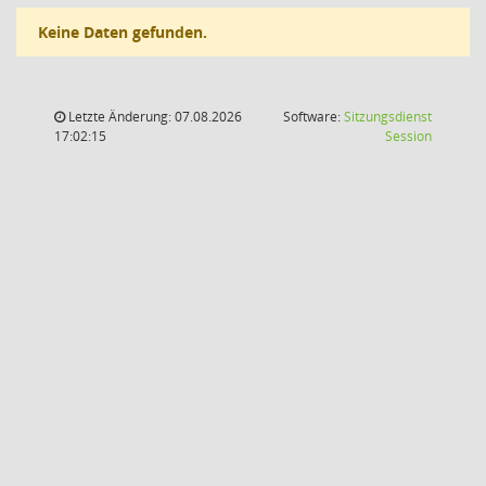
Keine Daten gefunden.
Letzte Änderung: 07.08.2026
Software:
Sitzungsdienst
(Wird in
17:02:15
Session