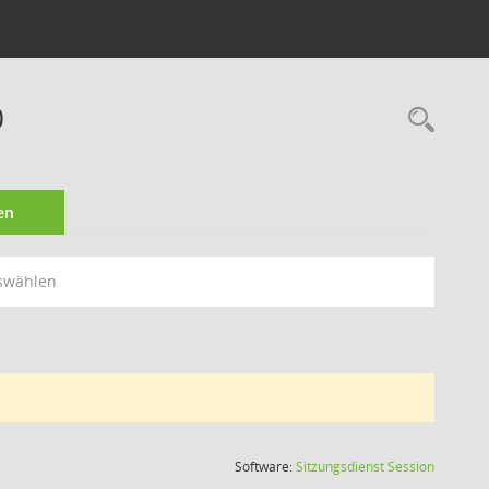
0
Rec
en
swählen
(Wird in
Software:
Sitzungsdienst
Session