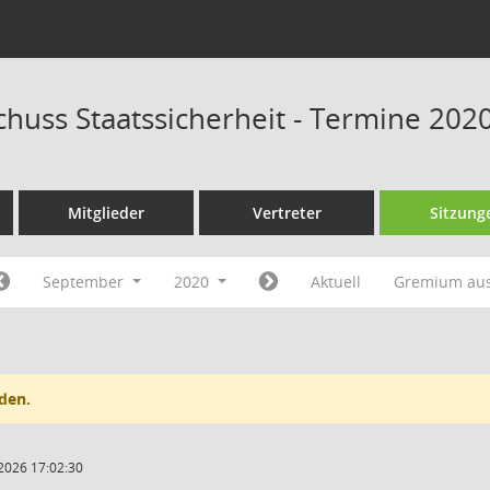
huss Staatssicherheit - Termine 202
Mitglieder
Vertreter
Sitzung
September
2020
Aktuell
Gremium au
den.
2026 17:02:30