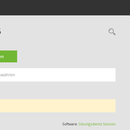
5
Rec
en
swählen
(Wird in
Software:
Sitzungsdienst
Session