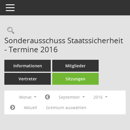
Toggle navigation
Rechercheauswahl
Sonderausschuss Staatssicherheit
- Termine 2016
Informationen
Mitglieder
Vertreter
Sitzungen
Monat
September
2016
Aktuell
Gremium auswählen