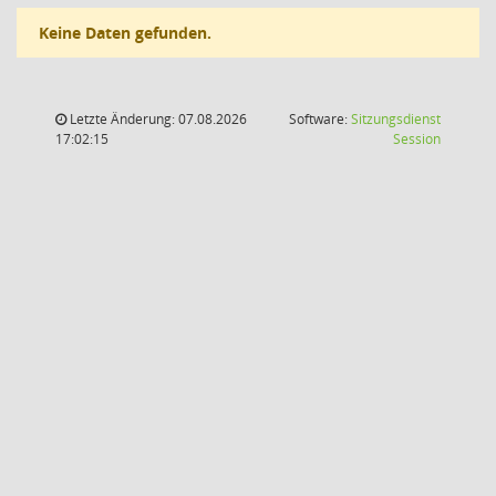
Keine Daten gefunden.
Letzte Änderung: 07.08.2026
Software:
Sitzungsdienst
(Wird in
17:02:15
Session