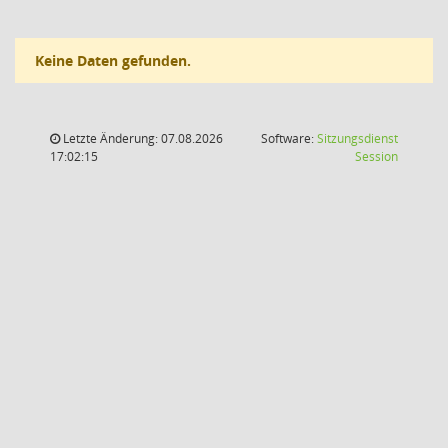
Keine Daten gefunden.
Letzte Änderung: 07.08.2026
Software:
Sitzungsdienst
(Wird in
17:02:15
Session