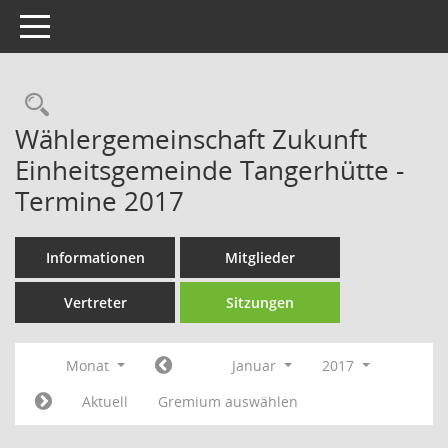
Toggle navigation
Rechercheauswahl
Wählergemeinschaft Zukunft
Einheitsgemeinde Tangerhütte -
Termine 2017
Informationen
Mitglieder
Vertreter
Sitzungen
Monat
Januar
2017
Aktuell
Gremium auswählen