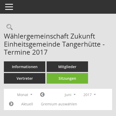
Toggle navigation
Rechercheauswahl
Wählergemeinschaft Zukunft
Einheitsgemeinde Tangerhütte -
Termine 2017
Informationen
Mitglieder
Vertreter
Sitzungen
Monat
Juni
2017
Aktuell
Gremium auswählen