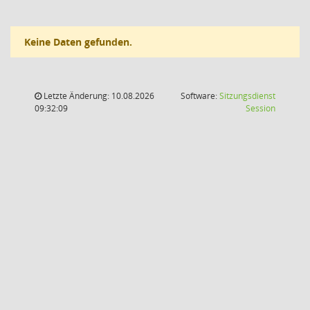
Keine Daten gefunden.
Letzte Änderung: 10.08.2026
Software:
Sitzungsdienst
(Wird in
09:32:09
Session