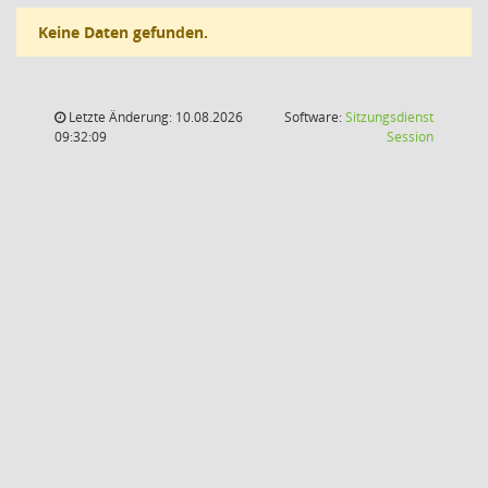
Keine Daten gefunden.
Letzte Änderung: 10.08.2026
Software:
Sitzungsdienst
(Wird in
09:32:09
Session