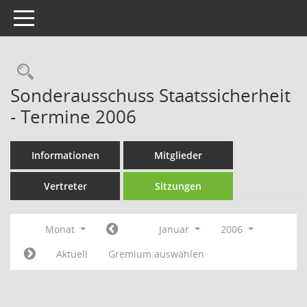
Toggle navigation
Rechercheauswahl
Sonderausschuss Staatssicherheit
- Termine 2006
Informationen
Mitglieder
Vertreter
Sitzungen
Monat
Januar
2006
Aktuell
Gremium auswählen