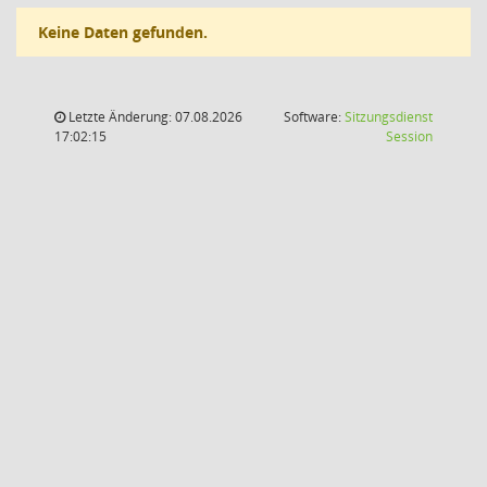
Keine Daten gefunden.
Letzte Änderung: 07.08.2026
Software:
Sitzungsdienst
(Wird in
17:02:15
Session