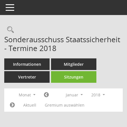
Toggle navigation
Rechercheauswahl
Sonderausschuss Staatssicherheit
- Termine 2018
Informationen
Mitglieder
Vertreter
Sitzungen
Monat
Januar
2018
Aktuell
Gremium auswählen