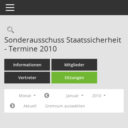
Toggle navigation
Rechercheauswahl
Sonderausschuss Staatssicherheit
- Termine 2010
Informationen
Mitglieder
Vertreter
Sitzungen
Monat
Januar
2010
Aktuell
Gremium auswählen