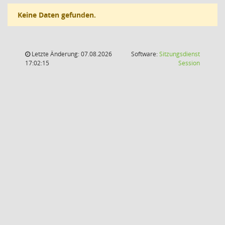
Keine Daten gefunden.
Letzte Änderung: 07.08.2026
Software:
Sitzungsdienst
(Wird in
17:02:15
Session