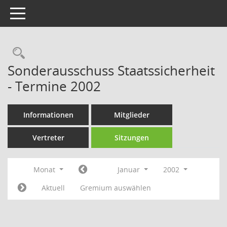
Toggle navigation
Rechercheauswahl
Sonderausschuss Staatssicherheit
- Termine 2002
Informationen
Mitglieder
Vertreter
Sitzungen
Monat
Januar
2002
Aktuell
Gremium auswählen