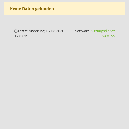
Keine Daten gefunden.
Letzte Änderung: 07.08.2026
Software:
Sitzungsdienst
(Wird in
17:02:15
Session