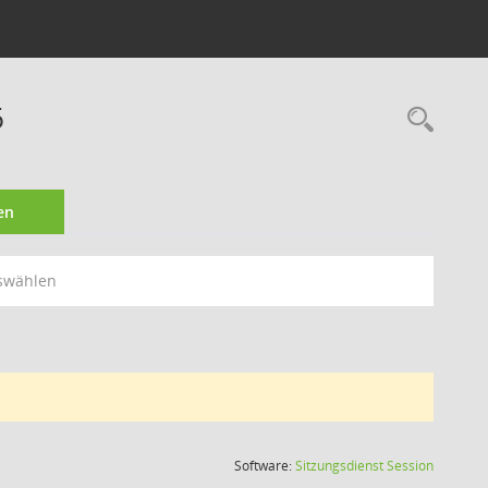
6
Rec
en
swählen
(Wird in
Software:
Sitzungsdienst
Session