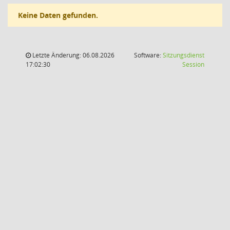
Keine Daten gefunden.
Letzte Änderung: 06.08.2026
Software:
Sitzungsdienst
(Wird in
17:02:30
Session