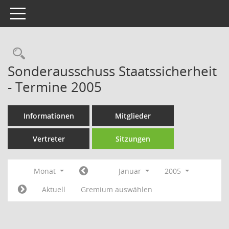
Toggle navigation
Rechercheauswahl
Sonderausschuss Staatssicherheit
- Termine 2005
Informationen
Mitglieder
Vertreter
Sitzungen
Monat
Januar
2005
Aktuell
Gremium auswählen