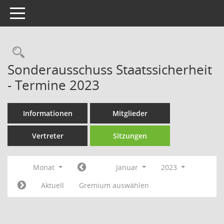
Toggle navigation
Rechercheauswahl
Sonderausschuss Staatssicherheit
- Termine 2023
Informationen
Mitglieder
Vertreter
Sitzungen
Monat
Januar
2023
Aktuell
Gremium auswählen