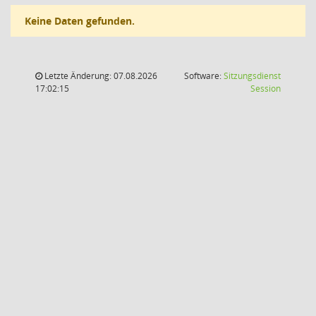
Keine Daten gefunden.
Letzte Änderung: 07.08.2026
Software:
Sitzungsdienst
(Wird in
17:02:15
Session