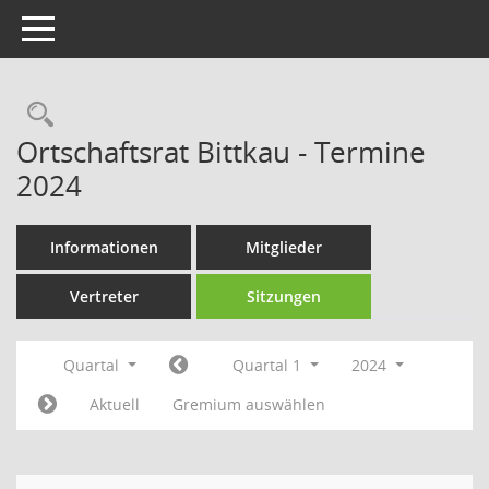
Toggle navigation
Rechercheauswahl
Ortschaftsrat Bittkau - Termine
2024
Informationen
Mitglieder
Vertreter
Sitzungen
Quartal
Quartal 1
2024
Aktuell
Gremium auswählen