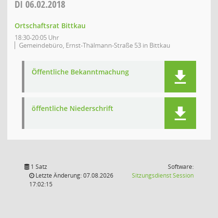
DI
06.02.2018
Ortschaftsrat Bittkau
18:30-20:05 Uhr
Gemeindebüro, Ernst-Thälmann-Straße 53 in Bittkau
Öffentliche Bekanntmachung
öffentliche Niederschrift
1 Satz
Software:
(Wird in
Letzte Änderung: 07.08.2026
Sitzungsdienst
Session
17:02:15