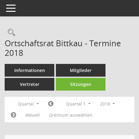
Toggle navigation
Rechercheauswahl
Ortschaftsrat Bittkau - Termine
2018
Informationen
Mitglieder
Vertreter
Sitzungen
Quartal
Quartal 1
2018
Aktuell
Gremium auswählen