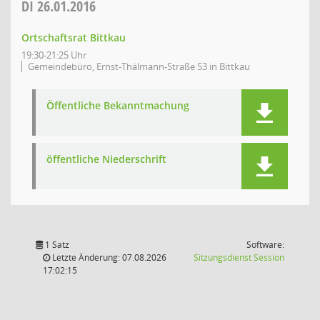
DI
26.01.2016
Ortschaftsrat Bittkau
19:30-21:25 Uhr
Gemeindebüro, Ernst-Thälmann-Straße 53 in Bittkau
Öffentliche Bekanntmachung
öffentliche Niederschrift
1 Satz
Software:
(Wird in
Letzte Änderung: 07.08.2026
Sitzungsdienst
Session
17:02:15