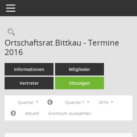
Toggle navigation
Rechercheauswahl
Ortschaftsrat Bittkau - Termine
2016
Informationen
Mitglieder
Vertreter
Sitzungen
Quartal
Quartal 1
2016
Aktuell
Gremium auswählen