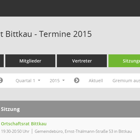
t Bittkau - Termine 2015
Mitglieder
Vertreter
Sitzung
Quartal 1
2015
Aktuell
Gremium au
Sitzung
Ortschaftsrat Bittkau
19:30-20:50 Uhr
Gemeindebüro, Ernst-Thälmann-Straße 53 in Bittkau