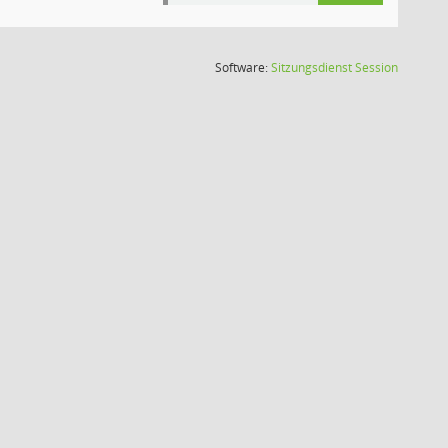
(Wird in
Software:
Sitzungsdienst
Session