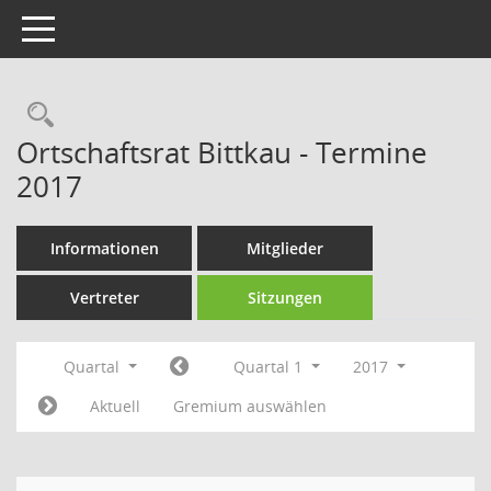
Toggle navigation
Rechercheauswahl
Ortschaftsrat Bittkau - Termine
2017
Informationen
Mitglieder
Vertreter
Sitzungen
Quartal
Quartal 1
2017
Aktuell
Gremium auswählen