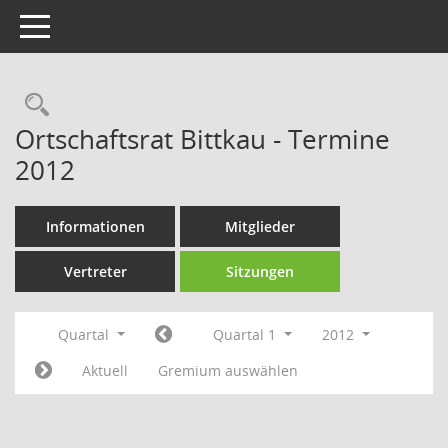
Toggle navigation
Rechercheauswahl
Ortschaftsrat Bittkau - Termine
2012
Informationen
Mitglieder
Vertreter
Sitzungen
Quartal
Quartal 1
2012
Aktuell
Gremium auswählen