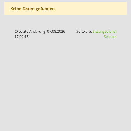
Keine Daten gefunden.
Letzte Änderung: 07.08.2026
Software:
Sitzungsdienst
(Wird in
17:02:15
Session