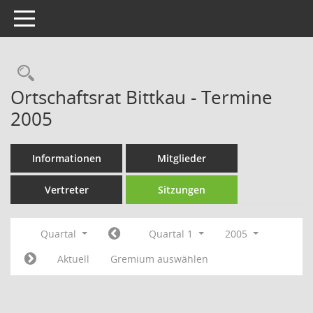
Toggle navigation
Rechercheauswahl
Ortschaftsrat Bittkau - Termine
2005
Informationen
Mitglieder
Vertreter
Sitzungen
Quartal
Quartal 1
2005
Aktuell
Gremium auswählen