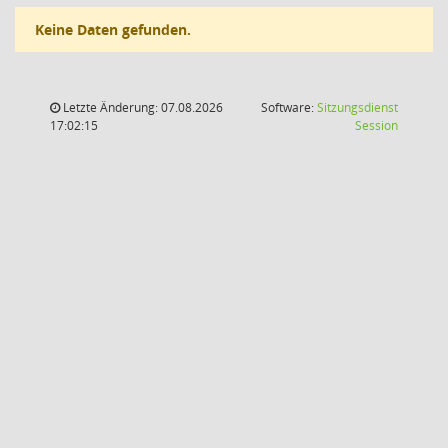
Keine Daten gefunden.
Letzte Änderung: 07.08.2026
Software:
Sitzungsdienst
(Wird in
17:02:15
Session