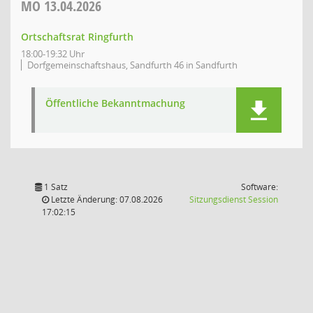
MO
13.04.2026
Ortschaftsrat Ringfurth
18:00-19:32 Uhr
Dorfgemeinschaftshaus, Sandfurth 46 in Sandfurth
Öffentliche Bekanntmachung
1 Satz
Software:
(Wird in
Letzte Änderung: 07.08.2026
Sitzungsdienst
Session
17:02:15