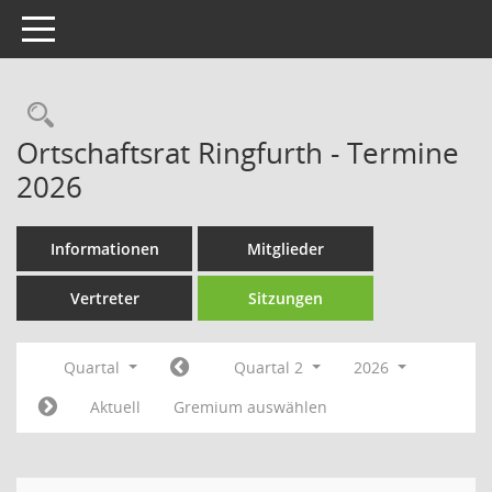
Toggle navigation
Rechercheauswahl
Ortschaftsrat Ringfurth - Termine
2026
Informationen
Mitglieder
Vertreter
Sitzungen
Quartal
Quartal 2
2026
Aktuell
Gremium auswählen