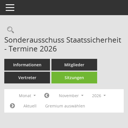
Toggle navigation
Rechercheauswahl
Sonderausschuss Staatssicherheit
- Termine 2026
Informationen
Mitglieder
Vertreter
Sitzungen
Monat
November
2026
Aktuell
Gremium auswählen