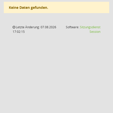
Keine Daten gefunden.
Letzte Änderung: 07.08.2026
Software:
Sitzungsdienst
(Wird in
17:02:15
Session