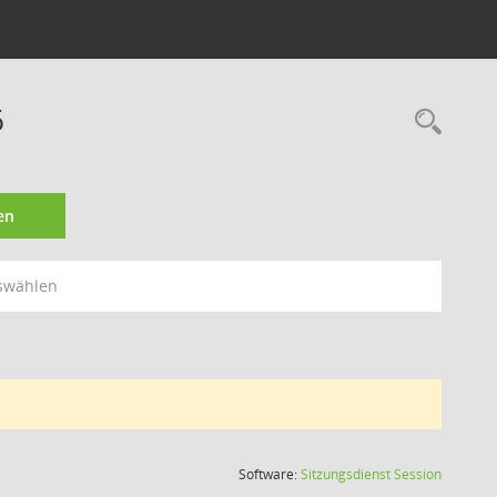
6
Rec
en
swählen
(Wird in
Software:
Sitzungsdienst
Session