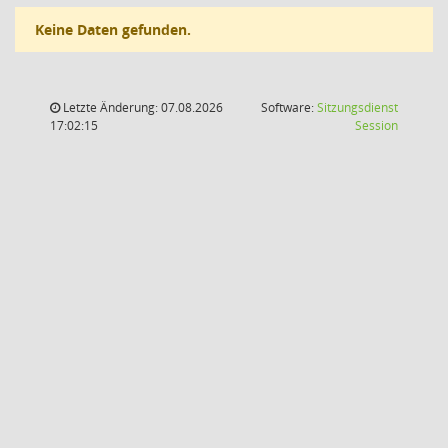
Keine Daten gefunden.
Letzte Änderung: 07.08.2026
Software:
Sitzungsdienst
(Wird in
17:02:15
Session