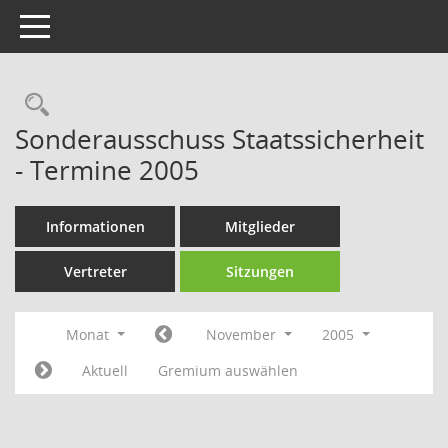
Toggle navigation
Rechercheauswahl
Sonderausschuss Staatssicherheit
- Termine 2005
Informationen
Mitglieder
Vertreter
Sitzungen
Monat
November
2005
Aktuell
Gremium auswählen